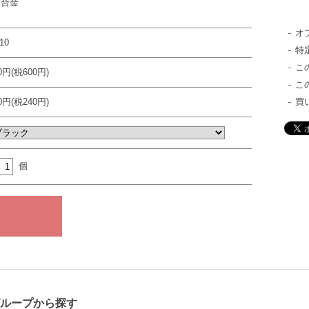
、合金
オ
10
特
こ
00円(税600円)
こ
40円(税240円)
買
個
グループから探す