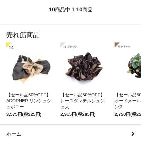
10
1
10
商品中
-
商品
売れ筋商品
【セール品50%OFF】
【セール品50%OFF】
【セール品50
ADORNER リンシュシ
レースダンテルシュシ
オードメール
ュポニー
ュ大
ンス
3,575円(税325円)
2,915円(税265円)
2,750円(税2
ホーム