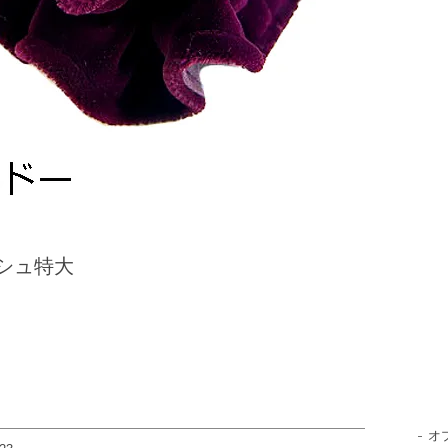
シュ特大
。
オ