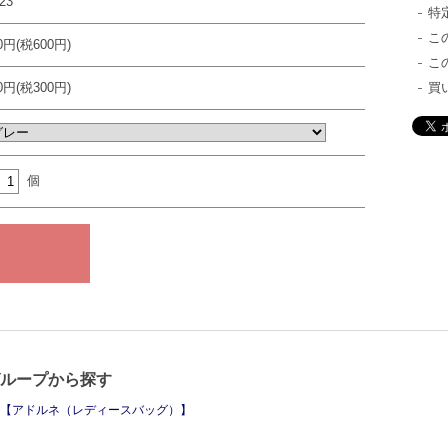
23
特
こ
00円(税600円)
こ
00円(税300円)
買
個
グループから探す
【アドルネ（レディースバッグ）】